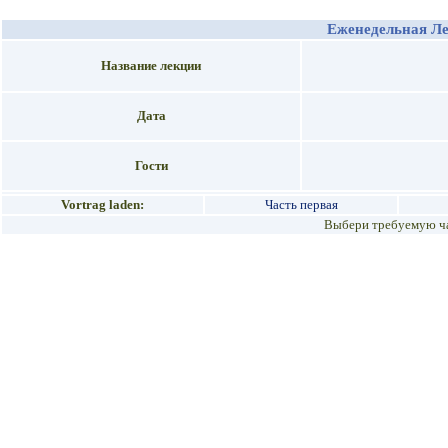
Еженедельная Л
Название лекции
Дата
Гости
Vortrag laden:
Часть первая
Выбери требуемую ча