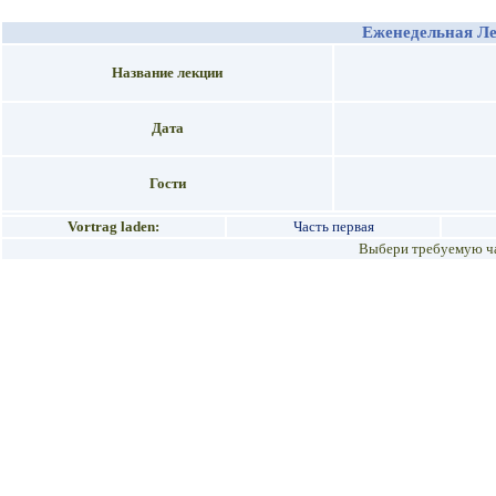
Еженедельная Л
Название лекции
Дата
Гости
Vortrag laden:
Часть первая
Выбери требуемую ча