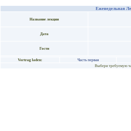
Еженедельная Л
Название лекции
Дата
Гости
Vortrag laden:
Часть первая
Выбери требуемую ча