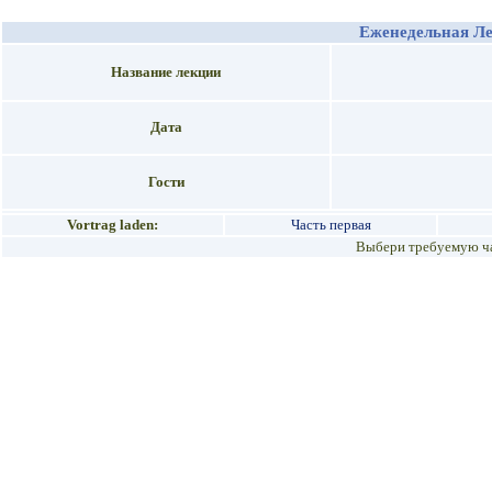
Еженедельная Л
Название лекции
Дата
Гости
Vortrag laden:
Часть первая
Выбери требуемую ча